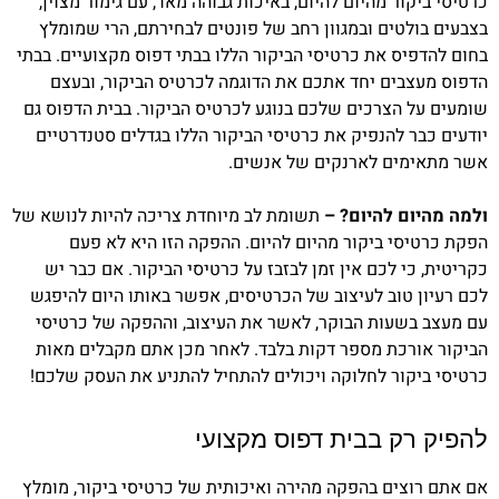
כרטיסי ביקור מהיום להיום, באיכות גבוהה מאד, עם גימור מצוין,
בצבעים בולטים ובמגוון רחב של פונטים לבחירתם, הרי שמומלץ
בחום להדפיס את כרטיסי הביקור הללו בבתי דפוס מקצועיים. בבתי
הדפוס מעצבים יחד אתכם את הדוגמה לכרטיס הביקור, ובעצם
שומעים על הצרכים שלכם בנוגע לכרטיס הביקור. בבית הדפוס גם
יודעים כבר להנפיק את כרטיסי הביקור הללו בגדלים סטנדרטיים
אשר מתאימים לארנקים של אנשים.
ולמה מהיום להיום? –
תשומת לב מיוחדת צריכה להיות לנושא של
הפקת כרטיסי ביקור מהיום להיום. ההפקה הזו היא לא פעם
כקריטית, כי לכם אין זמן לבזבז על כרטיסי הביקור. אם כבר יש
לכם רעיון טוב לעיצוב של הכרטיסים, אפשר באותו היום להיפגש
עם מעצב בשעות הבוקר, לאשר את העיצוב, וההפקה של כרטיסי
הביקור אורכת מספר דקות בלבד. לאחר מכן אתם מקבלים מאות
כרטיסי ביקור לחלוקה ויכולים להתחיל להתניע את העסק שלכם!
להפיק רק בבית דפוס מקצועי
אם אתם רוצים בהפקה מהירה ואיכותית של כרטיסי ביקור, מומלץ