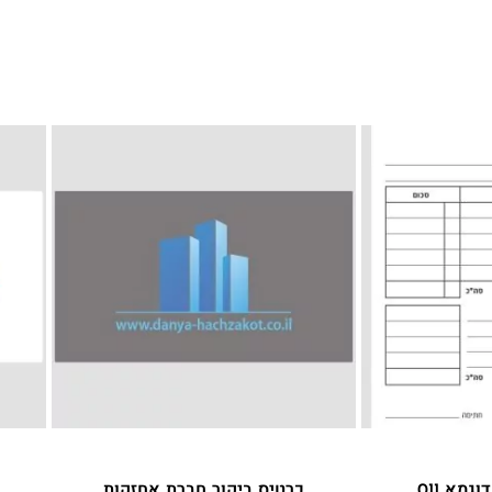
מא 011
כרטיס ביקור חברת אחזקות